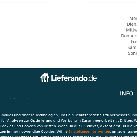
Mo
Dien
Mitt
Donner
Fre
Sam
Son
INFO
und Lieferservice
AGB
3
Datensc
Verwend
ookies und andere Technologien, um Dein Benutzererlebnis zu verbessern und
Impres
, für Analysen zur Optimierung und Werbung in Zusammenarbeit mit Dritten. 
Cookies und Cookies von Dritten. Wenn Du auf OK klickst, akzeptierst Du die 
etzen immer notwendige Cookies. Wähle
Einstellungen verwalten
, um zu entsch
eptieren möchtest, um Deine Präferenzen anzupassen und um weitere Informa