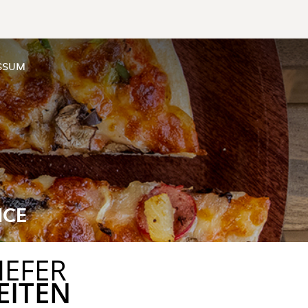
SSUM
ICE
IEFER
EITEN