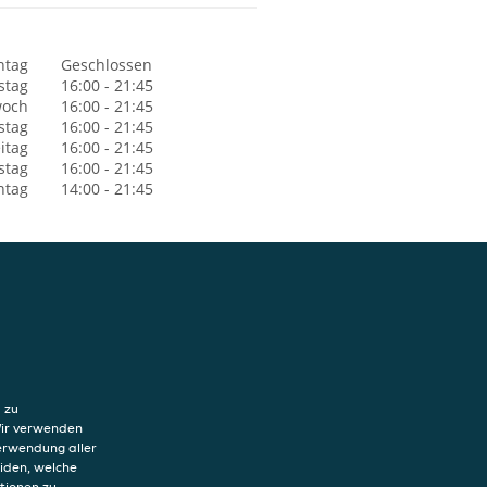
ntag
Geschlossen
stag
16:00 - 21:45
woch
16:00 - 21:45
stag
16:00 - 21:45
itag
16:00 - 21:45
stag
16:00 - 21:45
ntag
14:00 - 21:45
hutzerklärung
ung von Cookies
 zu
sum
Wir verwenden
Verwendung aller
eiden, welche
tionen zu