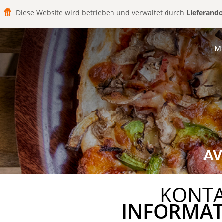
Diese Website wird betrieben und verwaltet durch
Lieferand
M
AV
KONT
INFORMA