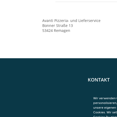
Avanti Pizzeria- und Lieferservice
Bonner Straße 13
53424
Remagen
KONTAKT
Avanti Pizzeria- 
Bonner Straße 1
53424
Remagen
Wir verwenden C
personalisieren
unsere eigenen 
Cookies. Wir s
Cookies Du akz