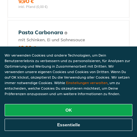
9,90 €
inkl. Pfand (0,00 €)
Pasta Carbonara
mit Schinken, Ei und Sahnesauce
12,90 €
inkl. Pfand (0,00 €)
Wir verwenden Cookies und andere Technologien, um Dein
Benutzererlebnis zu verbessern und zu personalisieren, für Analysen zur
Optimierung und Werbung in Zusammenarbeit mit Dritten. Wir
verwenden unsere eigenen Cookies und Cookies von Dritten. Wenn Du
auf OK klickst, akzeptierst Du die Verwendung aller Cookies. Wir setzen
Pasta Gorgonzola Spezial
immer notwendige Cookies. Wähle
Einstellungen verwalten
, um zu
mit Zwiebeln, Oliven, Krabben und
entscheiden, welche Cookies Du akzeptieren möchtest, um Deine
Mozzarella-Gorgonzolasauce
Präferenzen anzupassen und um weitere Informationen zu finden.
13,90 €
inkl. Pfand (0,00 €)
OK
Online Essen Bestellen
Essentielle
Pasta Norma