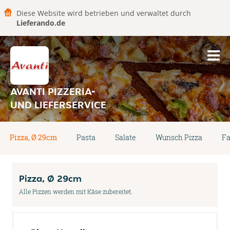
Diese Website wird betrieben und verwaltet durch
Lieferando.de
AVANTI PIZZERIA-
UND LIEFERSERVICE
Pizza, Ø 29cm
Pasta
Salate
Wunsch Pizza
Fa
Pizza, Ø 29cm
Alle Pizzen werden mit Käse zubereitet.